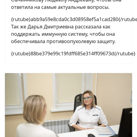
ответила на самые актуальные вопросы.
{rutube}abb9a59e8cda0c3d08958ef5a1cad280{/rutub
Так же Дарья Дмитриевна рассказала как
поддержать иммунную систему, чтобы она
обеспечивала противоопухолевую защиту.
{rutube}88be379e99c19fdff685e314ff09673d{/rutube}