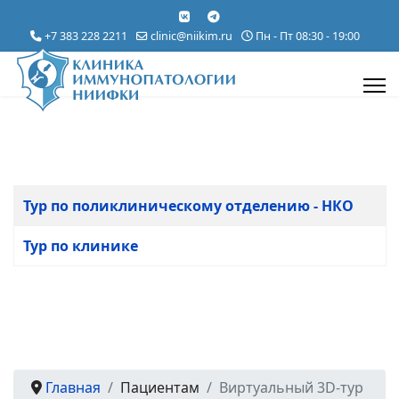
+7 383 228 2211
clinic@niikim.ru
Пн - Пт 08:30 - 19:00
Материалы
Заголовок
Тур по поликлиническому отделению - НКО
Тур по клинике
Главная
Пациентам
Виртуальный 3D-тур